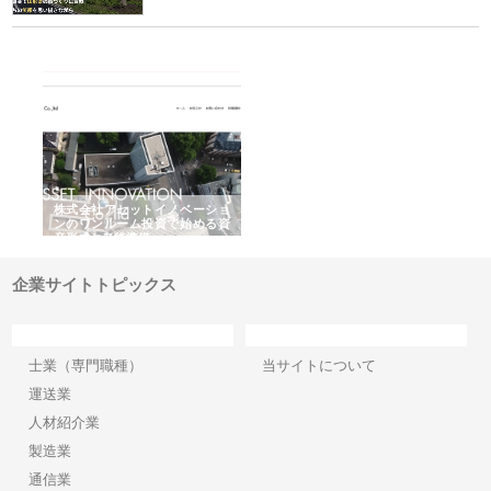
ｎｙ
株式会社アセットイノベーショ
庭楽株式会社が知多半島と三河
株
でき
ンのワンルーム投資で始める資
と名古屋で叶える理想の外構空
で
産形成と老後準備
間
企業サイトトピックス
カテゴリー
サイト情報
士業（専門職種）
当サイトについて
運送業
人材紹介業
製造業
通信業