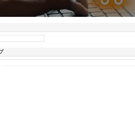
提供する空きスペース活
ービスの全貌
プ
業
安心と安全を第一に運送事業を営む企業です。一般貨物自動車運送事業や建築資材販売、
基幹事業としており、1967年の創業以来着実に企業としての規模を拡大させ…