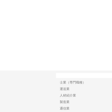
テンレ
株式会社創現の自動機と専用機
株式会社アドバンスロードが山
株式
由とは
の設計製作から製缶塗装まで一
形県鶴岡市で手がける舗装土木
選ば
貫対応
工事と求人情報
は
カテゴリー
士業（専門職種）
運送業
人材紹介業
製造業
通信業