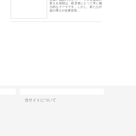
変える発想は、経営者にとって常に魅
力的なテーマです。しかし、新たな什
器の導入や在庫管理…
会社三原商会が製造現場に
株式会社三好屋食品工業が国産
有限会社ワインエク
れる産業機材調達の強みと
小麦で焼く手作りパンの魅力
山形の青果物流を支
ドライバー待遇
サイト情報
当サイトについて