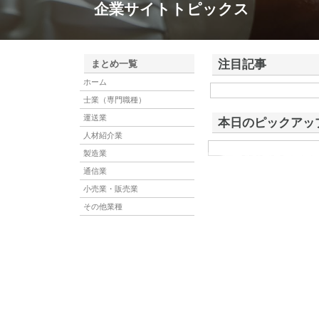
企業サイトトピックス
注目記事
まとめ一覧
ホーム
株式会社東京デッセルが
士業（専門職種）
用型ガチャガチャ設置サ
運送業
本日のピックアッ
人材紹介業
製造業
有限会社根來建材興
有限会社根來建材興業は、
産業廃棄物収集運搬などを
通信業
小売業・販売業
その他業種