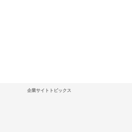
ノセプレコンが実現す
テシマ工業株式会社が実現する
株式会社黒石鋳工所のス
プレキャストコンクリ
給排水空調防災設備の総合技術
ス鋳鋼加工が選ばれる理
の全容
力
企業サイトトピックス