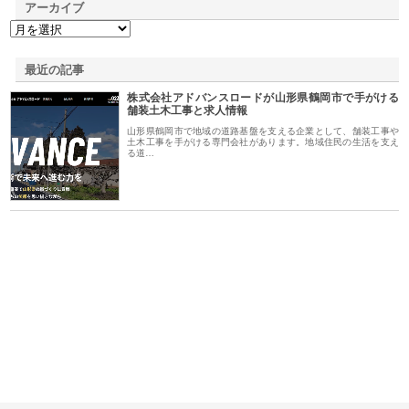
アーカイブ
最近の記事
株式会社アドバンスロードが山形県鶴岡市で手がける
舗装土木工事と求人情報
山形県鶴岡市で地域の道路基盤を支える企業として、舗装工事や
土木工事を手がける専門会社があります。地域住民の生活を支え
る道…
ｎｙ
株式会社アセットイノベーショ
庭楽株式会社が知多半島と三河
株
でき
ンのワンルーム投資で始める資
と名古屋で叶える理想の外構空
で
産形成と老後準備
間